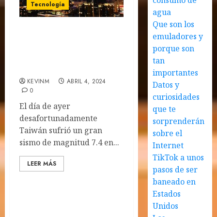
consumo de
Tecnología
agua
Que son los
emuladores y
El Terremoto en Taiwán
podría suponer un riesgo
porque son
a la cadena de suministro
tan
de chips
importantes
KEVINM
ABRIL 4, 2024
Datos y
0
curiosidades
El día de ayer
que te
desafortunadamente
sorprenderán
Taiwán sufrió un gran
sobre el
sismo de magnitud 7.4 en...
Internet
TikTok a unos
LEER MÁS
pasos de ser
baneado en
Estados
Unidos