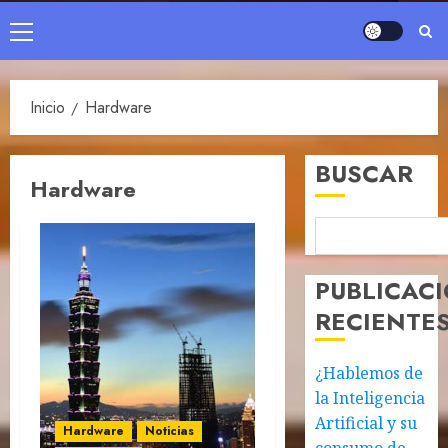
Menú
principal
Inicio
Hardware
BUSCAR
Hardware
PUBLICAC
RECIENTE
¿Hablemos de
la Inteligencia
Artificial y su
Hardware
Noticias