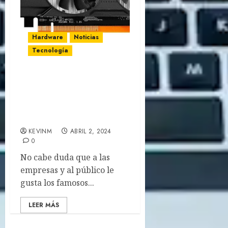
Hardware
Noticias
Tecnología
Esta tarjeta gráfica de
AMD lanzada hace 7 años
tendrá un relanzamiento
en 2024
KEVINM
ABRIL 2, 2024
0
No cabe duda que a las
empresas y al público le
gusta los famosos...
LEER MÁS