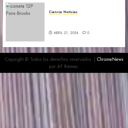
Ciencia
Noticias
Hoy es el mejor momento para
ver el Cometa Diablo
ABRIL 21, 2024
0
Copyright © Todos los derechos reservados.
|
ChromeNews
por AF themes.