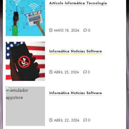
Artículo
Informática
Tecnología
Datos y curiosidades que te
sorprenderán sobre el
Internet
MAYO 18, 2024
0
Informática
Noticias
Software
TikTok a unos pasos de ser
baneado en Estados Unidos
ABRIL 25, 2024
0
Informática
Noticias
Software
Los emuladores llegan
oficialmente a la Appstore de
iOS
ABRIL 22, 2024
0