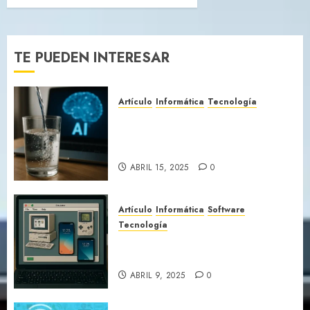
TE PUEDEN INTERESAR
Artículo
Informática
Tecnología
¿Hablemos de la Inteligencia
Artificial y su consumo de
agua
ABRIL 15, 2025
0
Artículo
Informática
Software
Tecnología
Que son los emuladores y
porque son tan importantes
ABRIL 9, 2025
0