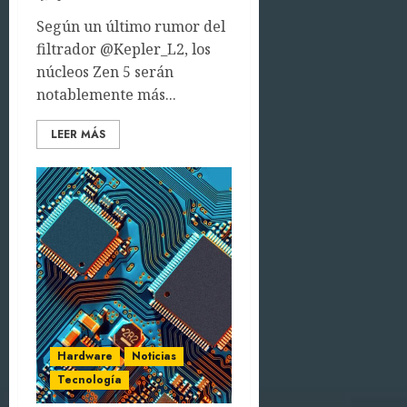
Según un último rumor del
filtrador @Kepler_L2, los
núcleos Zen 5 serán
notablemente más...
LEER MÁS
Hardware
Noticias
Tecnología