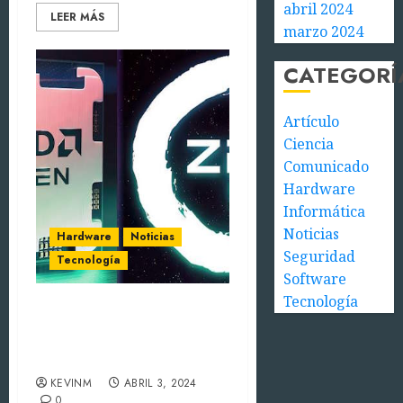
abril 2024
LEER MÁS
marzo 2024
CATEGORÍ
Artículo
Ciencia
Comunicado
Hardware
Informática
Noticias
Hardware
Noticias
Seguridad
Tecnología
Software
Tecnología
La Arquitectura AMD Zen
5 podría ser 40% más
rápida
KEVINM
ABRIL 3, 2024
0