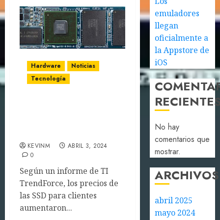
Los
emuladores
llegan
oficialmente a
la Appstore de
iOS
Hardware
Noticias
Tecnología
COMENTA
RECIENTE
El precio de los SDD
podría subir hasta un
No hay
15%
comentarios que
KEVINM
ABRIL 3, 2024
mostrar.
0
Según un informe de TI
ARCHIVOS
TrendForce, los precios de
las SSD para clientes
abril 2025
aumentaron...
mayo 2024