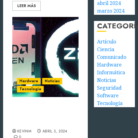
abril 2024
LEER MÁS
marzo 2024
CATEGORÍ
Artículo
Ciencia
Comunicado
Hardware
Informática
Noticias
Hardware
Noticias
Seguridad
Tecnología
Software
Tecnología
La Arquitectura AMD Zen
5 podría ser 40% más
rápida
KEVINM
ABRIL 3, 2024
0