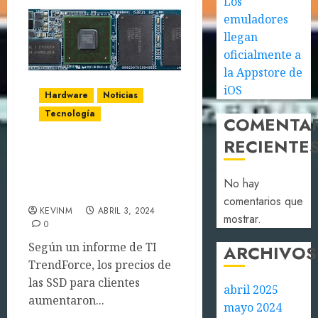
Los
emuladores
llegan
oficialmente a
la Appstore de
iOS
Hardware
Noticias
Tecnología
COMENTA
RECIENTE
El precio de los SDD
podría subir hasta un
No hay
15%
comentarios que
KEVINM
ABRIL 3, 2024
mostrar.
0
Según un informe de TI
ARCHIVOS
TrendForce, los precios de
las SSD para clientes
abril 2025
aumentaron...
mayo 2024