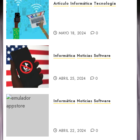
Artículo
Informática
Tecnología
Datos y curiosidades que te
sorprenderán sobre el
Internet
MAYO 18, 2024
0
Informática
Noticias
Software
TikTok a unos pasos de ser
baneado en Estados Unidos
ABRIL 25, 2024
0
Informática
Noticias
Software
Los emuladores llegan
oficialmente a la Appstore de
iOS
ABRIL 22, 2024
0