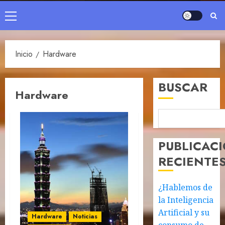
Menú
principal
Inicio
Hardware
BUSCAR
Hardware
PUBLICAC
RECIENTE
¿Hablemos de
la Inteligencia
Artificial y su
Hardware
Noticias