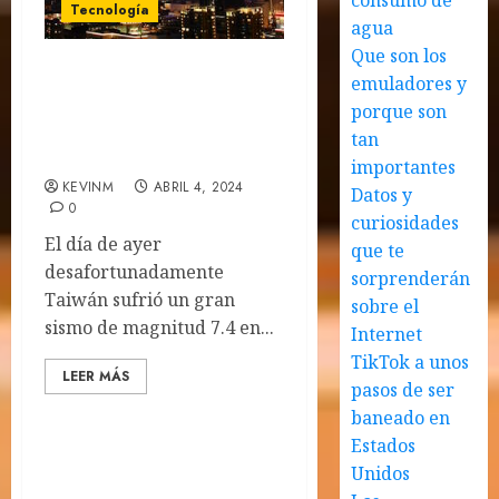
consumo de
Tecnología
agua
Que son los
emuladores y
El Terremoto en Taiwán
podría suponer un riesgo
porque son
a la cadena de suministro
tan
de chips
importantes
KEVINM
ABRIL 4, 2024
Datos y
0
curiosidades
El día de ayer
que te
desafortunadamente
sorprenderán
Taiwán sufrió un gran
sobre el
sismo de magnitud 7.4 en...
Internet
TikTok a unos
LEER MÁS
pasos de ser
baneado en
Estados
Unidos