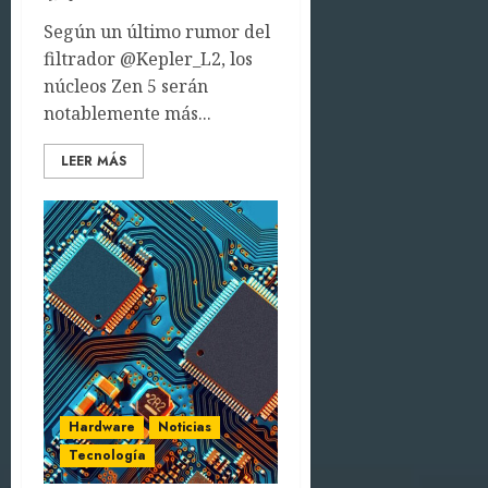
Según un último rumor del
filtrador @Kepler_L2, los
núcleos Zen 5 serán
notablemente más...
LEER MÁS
Hardware
Noticias
Tecnología