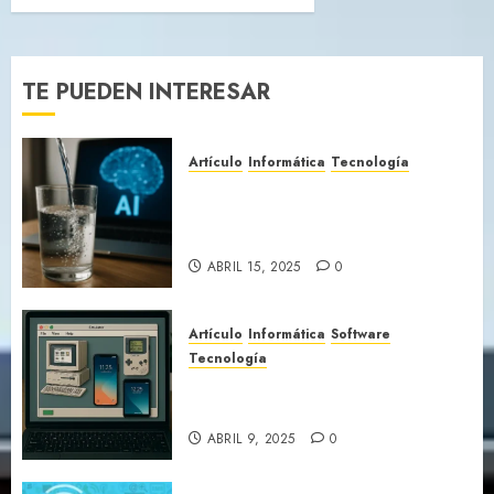
TE PUEDEN INTERESAR
Artículo
Informática
Tecnología
¿Hablemos de la Inteligencia
Artificial y su consumo de
agua
ABRIL 15, 2025
0
Artículo
Informática
Software
Tecnología
Que son los emuladores y
porque son tan importantes
ABRIL 9, 2025
0