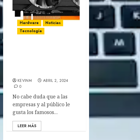
Hardware
Noticias
Tecnología
Esta tarjeta gráfica de
AMD lanzada hace 7 años
tendrá un relanzamiento
en 2024
KEVINM
ABRIL 2, 2024
0
No cabe duda que a las
empresas y al público le
gusta los famosos...
LEER MÁS