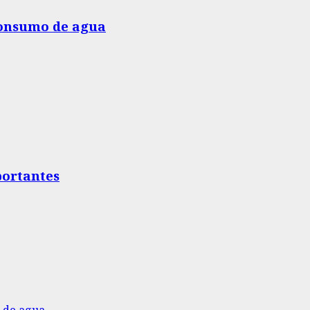
 consumo de agua
portantes
o de agua