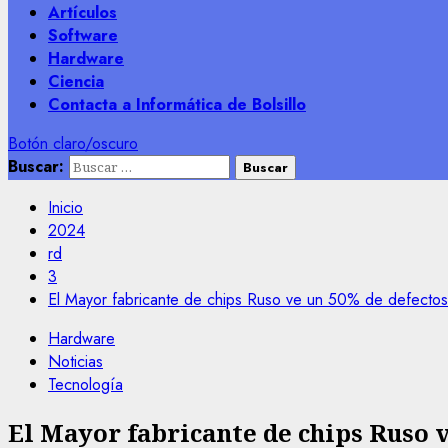
Artículos
Software
Hardware
Ciencia
Contacta a Informática de Bolsillo
Botón claro/oscuro
Buscar:
Inicio
2024
rd
3
El Mayor fabricante de chips Ruso ve un 50% de defectos
Hardware
Noticias
Tecnología
El Mayor fabricante de chips Ruso 