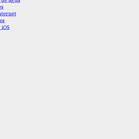
es
nternet
os
 iOS