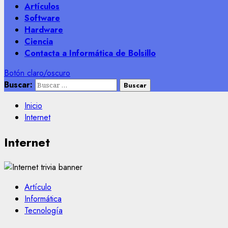
Artículos
Software
Hardware
Ciencia
Contacta a Informática de Bolsillo
Botón claro/oscuro
Buscar:
Inicio
Internet
Internet
Artículo
Informática
Tecnología