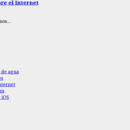
re el Internet
os...
o de agua
es
nternet
os
 iOS