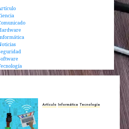
Artículo
Ciencia
Comunicado
Hardware
Informática
Noticias
Seguridad
Software
Tecnología
Artículo
Informática
Tecnología
Datos y curiosidades que te
sorprenderán sobre el
Internet