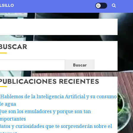
LSILLO
BUSCAR
Buscar
PUBLICACIONES RECIENTES
¿Hablemos de la Inteligencia Artificial y su consumo
de agua
Que son los emuladores y porque son tan
importantes
Datos y curiosidades que te sorprenderán sobre el