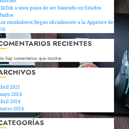
Internet
TikTok a unos pasos de ser baneado en Estados
Unidos
Los emuladores llegan oficialmente a la Appstore de
iOS
COMENTARIOS RECIENTES
o hay comentarios que mostrar.
ARCHIVOS
abril 2025
mayo 2024
abril 2024
marzo 2024
CATEGORÍAS